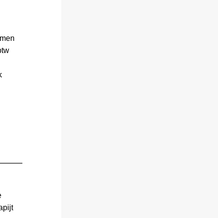
ormen
tw 
k
 
ijt 