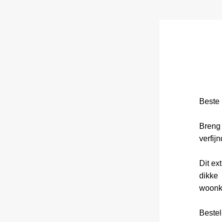
Beste 
Breng 
verfij
Dit ex
dikke 
woonka
Bestel