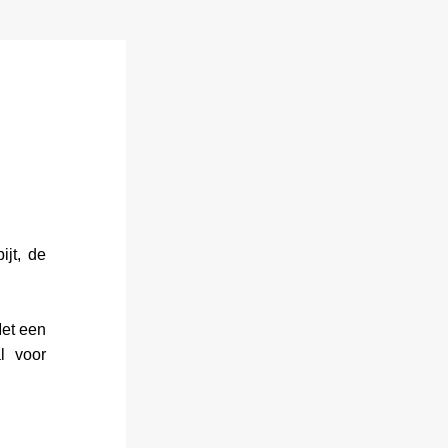
ijt, de 
et een 
l voor 