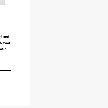
l met 
ls
 voor 
look.