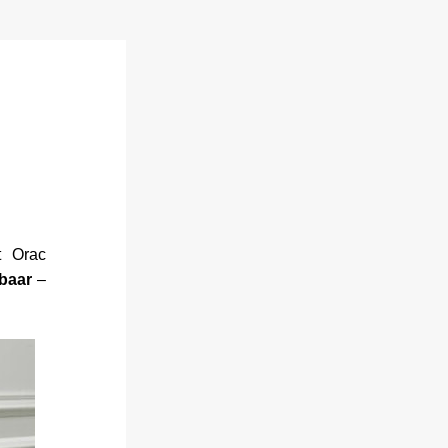
 Orac 
baar
 – 