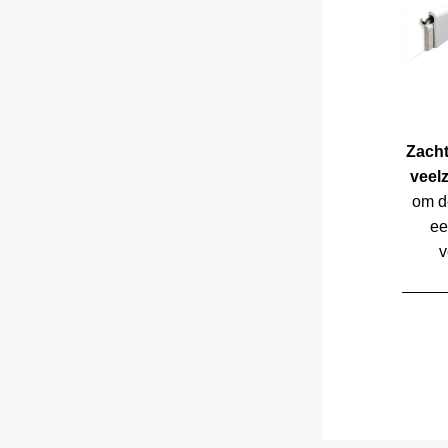
Zacht
veelz
om d
ee
v