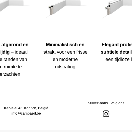
 afgerond en 
Minimalistisch en 
Elegant profie
ijdig
 – ideaal 
strak,
 voor een frisse 
subtiele detai
e randen van 
en moderne 
een tijdloze 
n ruimte te 
uitstraling.
erzachten
Suivez-nous | Volg ons
Kerkelei 43, Kontich, België
info@campaert.be