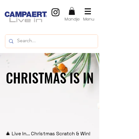
Mandje
Menu
CHRISTMAS IS IN
CHRISTMAS IS IN
🎄 Live In… Christmas Scratch & Win!