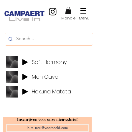
Mandje
Menu
Soft Harmony
Men Cave
Hakuna Matata
Inschrijven voor onze nieuwsbrief
Producten