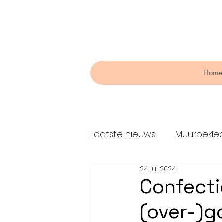
Hom
Laatste nieuws
Muurbekle
24 jul 2024
Raambekleding
Lijme
Confecti
(over-)g