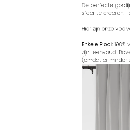
De perfecte gordijn
sfeer te creëren. H
Hier zijn onze vee
Enkele Plooi:
 190% v
zijn eenvoud. Bov
(omdat er minder st