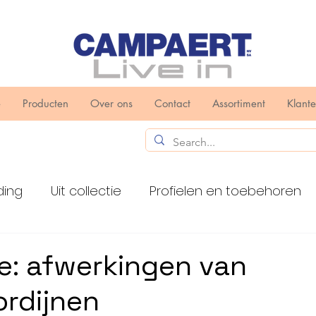
e
Producten
Over ons
Contact
Assortiment
Klant
ding
Uit collectie
Profielen en toebehoren
n en toebehoren
Toxa
e: afwerkingen van
ordijnen