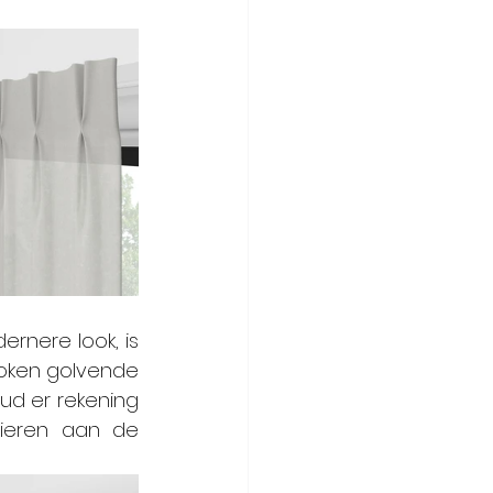
rnere look, is 
oken golvende 
ud er rekening 
ieren aan de 