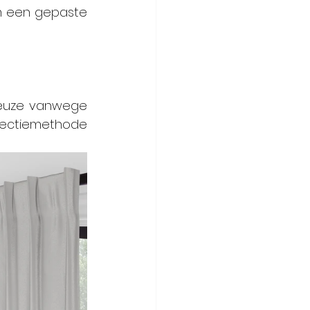
om een gepaste 
keuze vanwege 
ectiemethode 