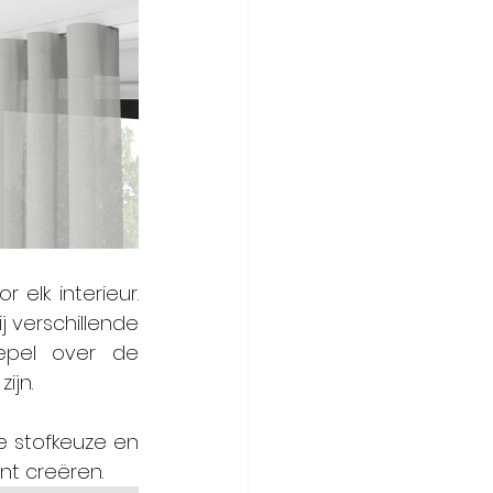
r elk interieur. 
 verschillende 
epel over de 
 zijn. 
 stofkeuze en 
nt creëren. 