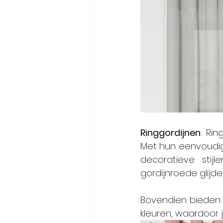
Ringgordijnen
: Rin
Met hun eenvoudige
decoratieve stij
gordijnroede glijd
Bovendien bieden 
kleuren, waardoor j