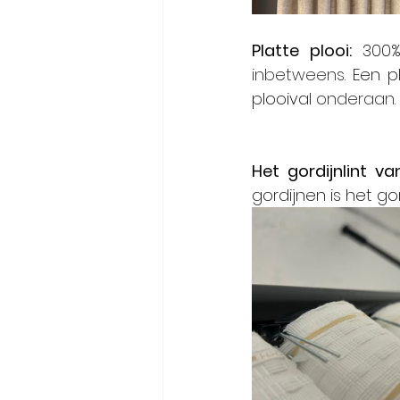
Platte plooi: 
inbetweens.
 Een p
plooival 
onderaan.
Het gordijnlint v
gordijnen is het g