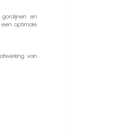
300% vloeite. Deze plooi wordt gebruikt voor voile gordijnen en 
 een optimale 
afwerking van 