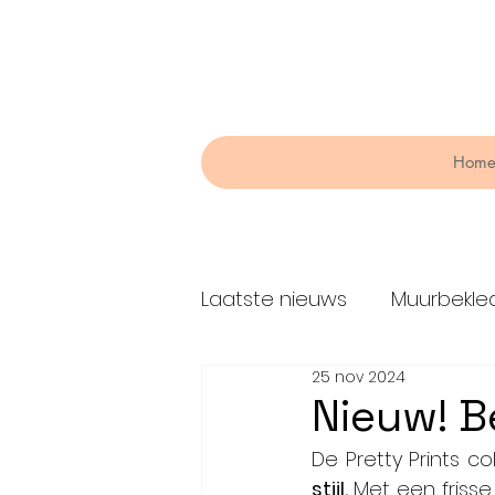
Hom
Laatste nieuws
Muurbekle
25 nov 2024
Raambekleding
Lijme
Nieuw! B
De Pretty Prints co
stijl. 
Met een frisse