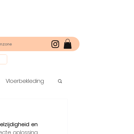
enzone
Vloerbekleding
eelzijdigheid en 
ecte oplossing 