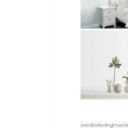
wandbekleding
muurde