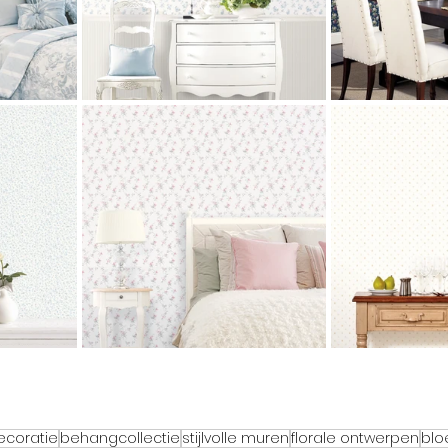
coratie
behangcollectie
stijlvolle muren
florale ontwerpen
blo