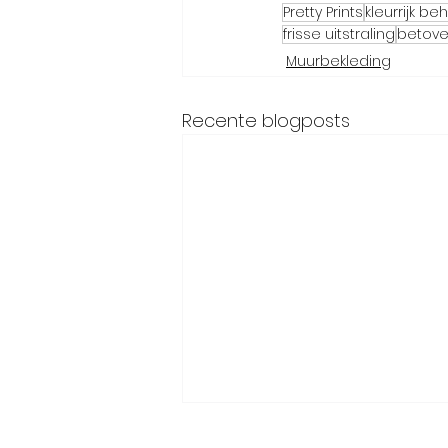
Pretty Prints
kleurrijk b
frisse uitstraling
betove
Muurbekleding
Recente blogposts