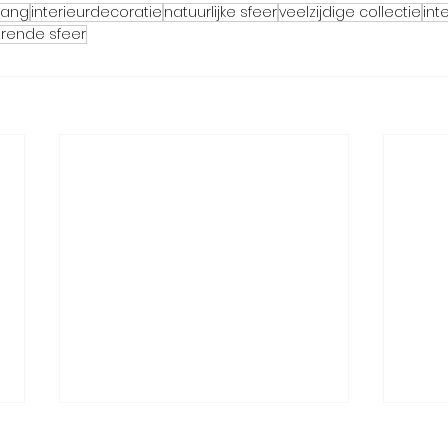
ehang
interieurdecoratie
natuurlijke sfeer
veelzijdige collectie
int
rende sfeer