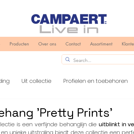
e
Producten
Over ons
Contact
Assortiment
Klant
ding
Uit collectie
Profielen en toebehoren
n en toebehoren
Toxa
ehang 'Pretty Prints'
llectie is een verfijnde behanglijn die 
uitblinkt in v
 en unieke uitstraling biedt deze collectie een perf