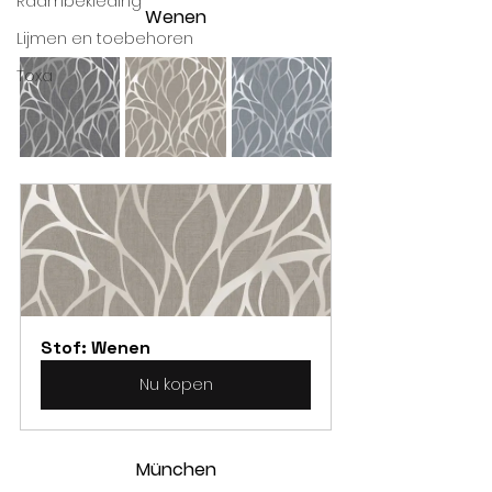
Raambekleding
Wenen
Lijmen en toebehoren
Toxa
Stof: Wenen
Nu kopen
München