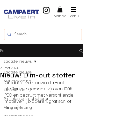
Mandje
Menu
Post
Laatste nieuws
29 mrt 2024
Laatste nieuws
Nieuw! Dim-out stoffen
Muurbekleding
Ontdek onze nieuwe dim-out 
stoffen die gemaakt zijn van 100% 
Uit collectie
PEC en bedrukt met verschillende 
Profielen en toebehoren
motieven ( bladeren, grafisch, of 
jungle). 
Vloerbekleding