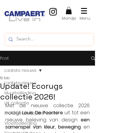
Mandje
Menu
Post
Laatste nieuws
19 feb
Laatste nieuws
Update! Ecorugs
Muurbekleding
collectie 2026!
Uit collectie
Met de nieuwe collectie 2026 
nodigt 
Louis De Poortere
 uit tot een 
Profielen en toebehoren
nieuwe beleving van design: 
een 
Vloerbekleding
samenspel van kleur,
beweging
 en 