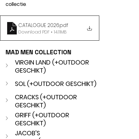
collectie
.
CATALOGUE 2026
.pdf
Download PDF • 14.11MB
MAD MEN COLLECTION
VIRGIN LAND (+OUTDOOR 
GESCHIKT) 
SOL
(+OUTDOOR GESCHIKT) 
CRACKS
(+OUTDOOR 
GESCHIKT) 
GRIFF
(+OUTDOOR 
GESCHIKT) 
JACOB'S 