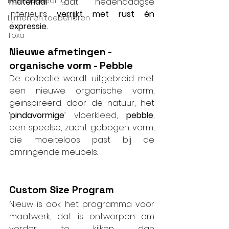
Raambekleding
materiaal
 dat hedendaagse 
interieurs
 verrijkt met rust én 
Lijmen en toebehoren
expressie.
Toxa
Nieuwe afmetingen - 
organische vorm - Pebble
De collectie wordt uitgebreid met 
een nieuwe organische vorm, 
geïnspireerd door de natuur, het 
‘
pindavormige
’ vloerkleed, 
pebble
, 
een speelse, zacht gebogen vorm, 
die moeiteloos past bij de 
omringende meubels.
Custom Size Program
Nieuw is ook het programma voor 
maatwerk, dat is ontworpen om 
verder te kijken dan 