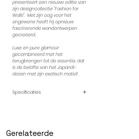
presenteert een nieuwe editie van
zijn designcollectie "Fashion for
Walls”. Met zijn oog voor het
ongewone heeft hij opnieuw
fascinerende wandontwerpen
gecreëerd.
Luxe en pure glamour
gecombineerd met het
terugbrengen tot de essentie, dat
is de belofte van het Japandi-
dessin met zijn exotisch motief.
Specificaties
Afmetingrol:
10,05 x 53 cm
Patroon:
bvt
Gerelateerde
kleur:
Zilvergrijs,