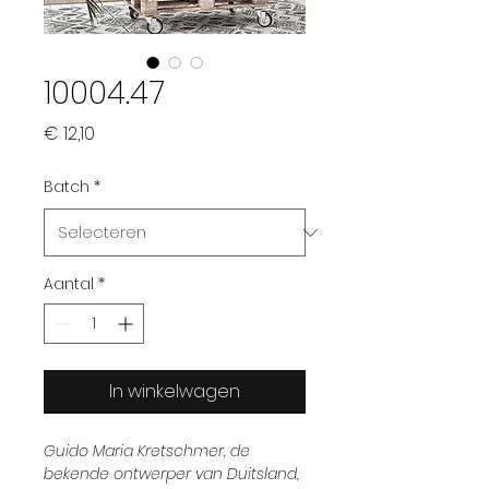
10004.47
Prijs
€ 12,10
Batch
*
Aantal
*
In winkelwagen
Guido Maria Kretschmer, de
bekende ontwerper van Duitsland,