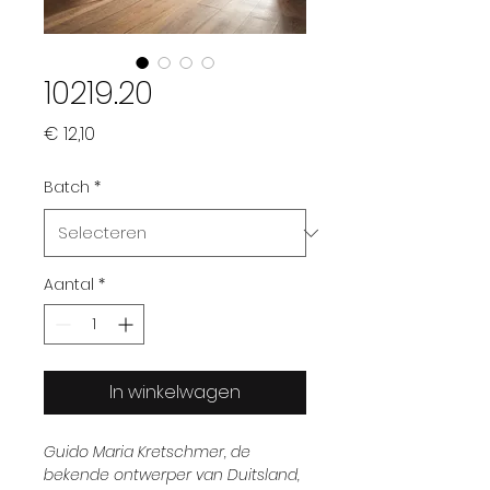
10219.20
Prijs
€ 12,10
Batch
*
Aantal
*
In winkelwagen
Guido Maria Kretschmer, de
bekende ontwerper van Duitsland,