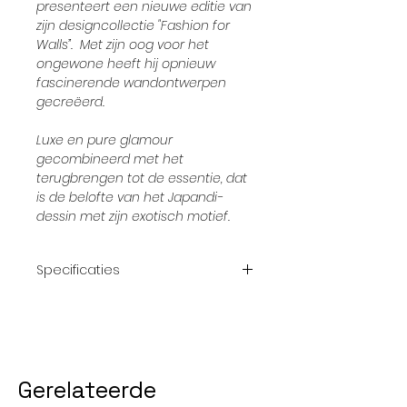
presenteert een nieuwe editie van
zijn designcollectie "Fashion for
Walls”. Met zijn oog voor het
ongewone heeft hij opnieuw
fascinerende wandontwerpen
gecreëerd.
Luxe en pure glamour
gecombineerd met het
terugbrengen tot de essentie, dat
is de belofte van het Japandi-
dessin met zijn exotisch motief.
Specificaties
Afmetingrol:
10,05 x 53 cm
Patroon:
64/32 cm
Gerelateerde
kleur:
Goud, metallic