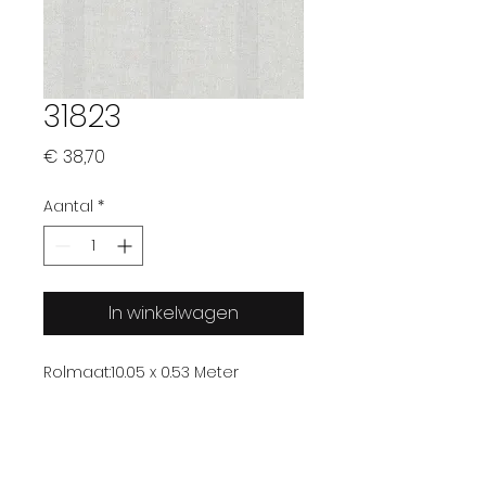
31823
Prijs
€ 38,70
Aantal
*
In winkelwagen
Rolmaat:
10.05 x 0.53 Meter