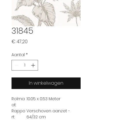
31845
Prijs
€ 47,20
Aantal
*
In winkelwagen
Rolma
10.05 x 0.53 Meter
at:
Rappo
Verschoven aanzet -
rt:
64/32 cm