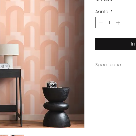
Aantal
*
I
Specificatie
Afmetingrol:
Patroon:
Thema:
Kwaliteit: