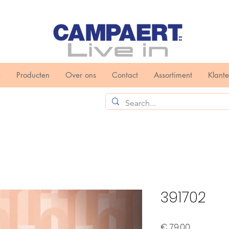
e
Producten
Over ons
Contact
Assortiment
Klant
391702
Prijs
€ 79,00