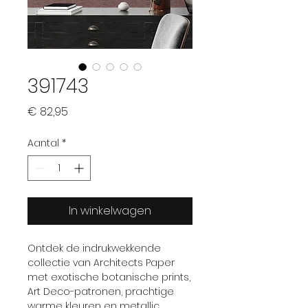
391743
Prijs
€ 82,95
Aantal
*
In winkelwagen
Ontdek de indrukwekkende
collectie van Architects Paper
met exotische botanische prints,
Art Deco-patronen, prachtige
warme kleuren en metallic