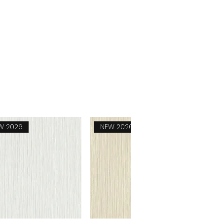
0.65 mm
0.40 kg
8211940000
W 2026
NEW 2026