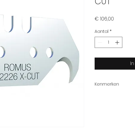
CUT
Prijs
€ 106,00
Aantal
*
I
Kenmerken
Referentie:
Materiaal:
Type: