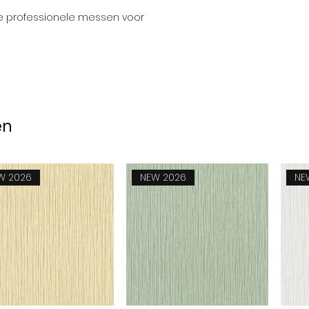
Dikte:
lle professionele messen voor
Gewicht:
Douane code:
en
W 2026
NEW 2026
NE