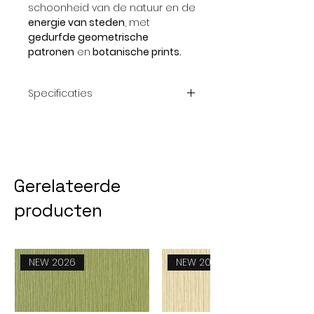
schoonheid van de natuur en de
energie van steden
, met
gedurfde geometrische
patronen
en
botanische prints.
Specificaties
Collectie
'Autor du monde'
van Bensimon
Afmeting
10,5 x 0,53 cm
Gerelateerde
rol
producten
Patroon
Recht patroon
7,50 cm
NEW 2026
NEW 2026