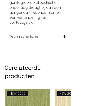
geïntegreerde akoestische
onderlaag draagt bij aan een
aangenaam wooncomfort en
een vermindering van
contactgeluid.
Technische fiche
Totaal dikte
5,2 mm
Toplaag
0,55 mm
Gerelateerde
Breedte
220 mm
plank
producten
Lengte
1220 mm
plank
NEW 2026
NEW 2026
Pakinhoud
2,147 m²