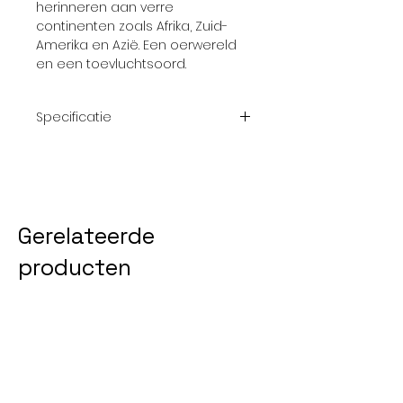
herinneren aan verre
continenten zoals Afrika, Zuid-
Amerika en Azië. Een oerwereld
en een toevluchtsoord.
Specificatie
Afmetingrol:
10,05 m x 0,53 m
Patroon:
Nvt
Gerelateerde
Thema:
Uni; effen
producten
Collectie:
Desert Lodge
NEW 2026
NEW 2026