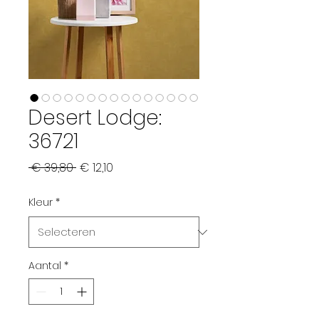
Desert Lodge:
36721
Normale prijs
Verkoopprijs
 € 39,80 
€ 12,10
Kleur
*
Aantal
*