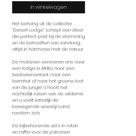
In winkelwagen
Het behang uit de collectie
“Desert Lodge” schept een sfeer
die perfect past bij de stemming
en de behoeften van vandaag,
altijd in harmonie met de natuur.
De motieven vervoeren ons naar
een lodge in Afrika, naar een
bedoeïenentent, naar een
leemhut of naar het groene loof
van de jungle. U hoort het
nachtelijk ruisen van de wildernis
en u voelt letterlijk de
bewegende woestijnzand
rondom zich.
De bijbehorende uni's in rotan
en raffia voor de patronen