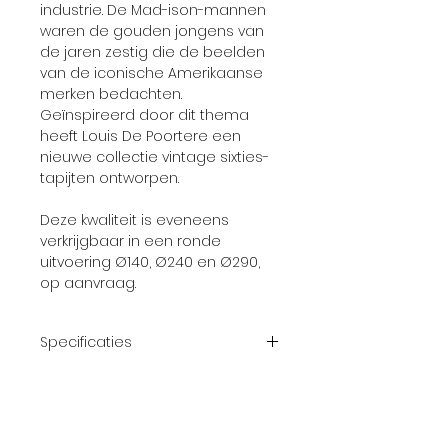
industrie. De Mad-ison-mannen
waren de gouden jongens van
de jaren zestig die de beelden
van de iconische Amerikaanse
merken bedachten.
Geïnspireerd door dit thema
heeft Louis De Poortere een
nieuwe collectie vintage sixties-
tapijten ontworpen.
Deze kwaliteit is eveneens
verkrijgbaar in een ronde
uitvoering Ø140, Ø240 en Ø290,
op aanvraag.
Specificaties
Weefprocess
Jacquard
Flatweave