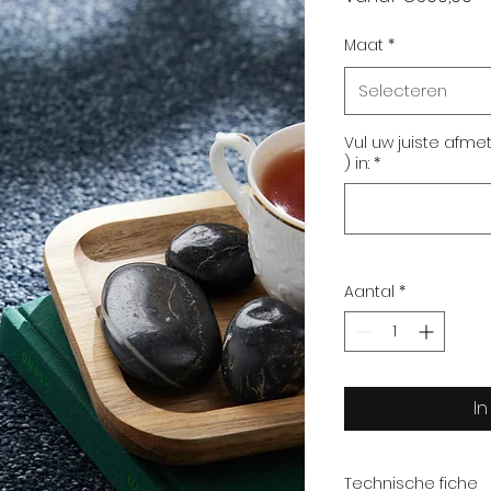
Maat
*
Selecteren
Vul uw juiste afme
) in:
*
Aantal
*
I
Technische fiche