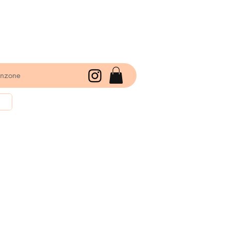
enzone
rkoopprijs