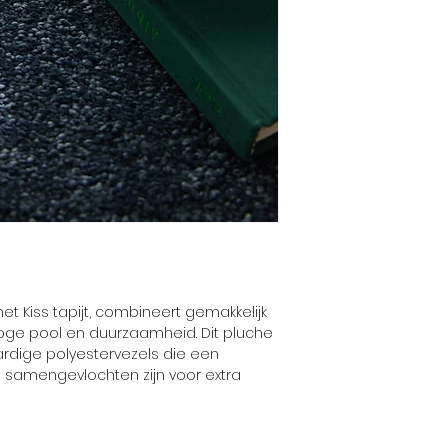
Totaal gewicht
Pool gewicht
Totale Hoogte
Kwaliteit
Rug
t Kiss tapijt, combineert gemakkelijk
ge pool en duurzaamheid. Dit pluche
rdige polyestervezels die een
 samengevlochten zijn voor extra