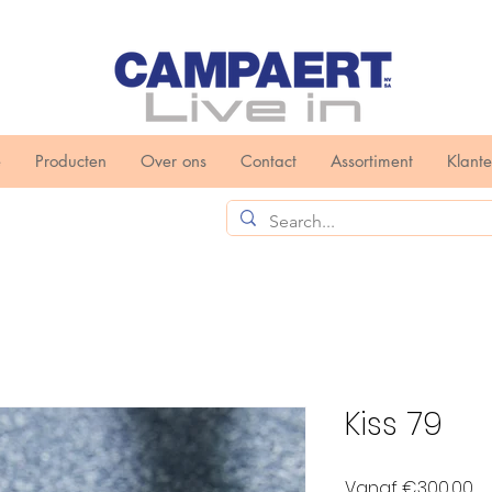
e
Producten
Over ons
Contact
Assortiment
Klant
Kiss 79
Ve
Vanaf
€300,00