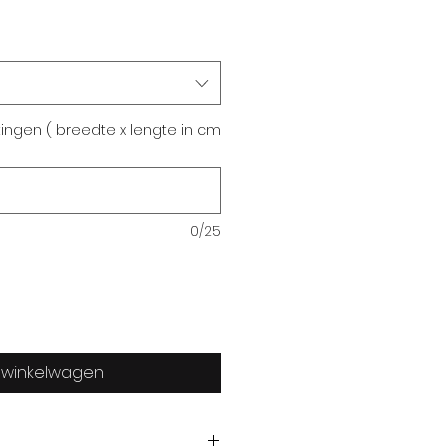
tingen ( breedte x lengte in cm
0/25
n winkelwagen