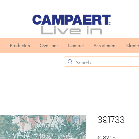
e
Producten
Over ons
Contact
Assortiment
Klant
391733
Prijs
€ 82,95