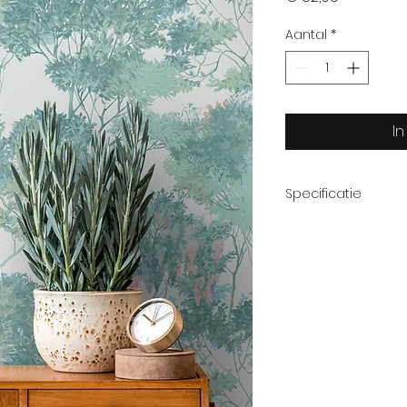
Aantal
*
I
Specificatie
Afmetingrol:
Patroon:
Thema: