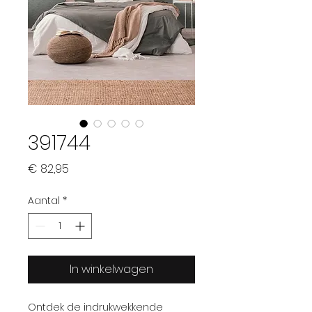
391744
Prijs
€ 82,95
Aantal
*
In winkelwagen
Ontdek de indrukwekkende