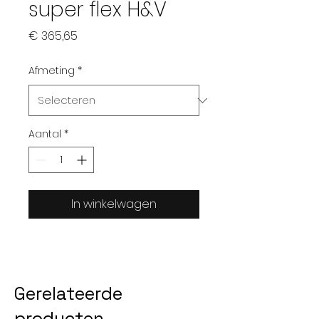
super flex H&V
Prijs
€ 365,65
Afmeting
*
Aantal
*
In winkelwagen
Gerelateerde
producten