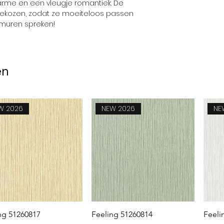
arme en een vleugje romantiek. De
 gekozen, zodat ze moeiteloos passen
e muren spreken!
en
W 2026
NEW 2026
NE
Snel overzicht
Snel overzicht
ng 51260817
Feeling 51260814
Feeli