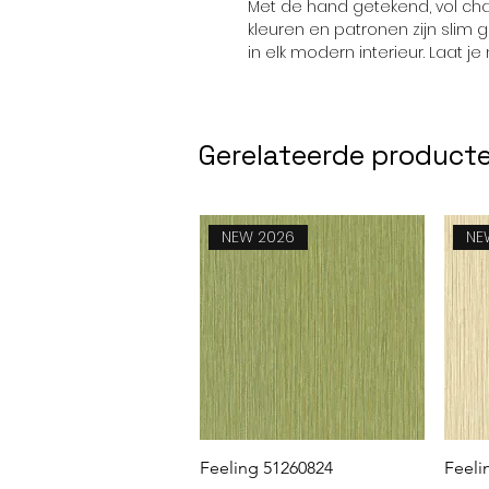
Met de hand getekend, vol ch
kleuren en patronen zijn slim
in elk modern interieur. Laat j
Gerelateerde product
NEW 2026
NE
Snel overzicht
Feeling 51260824
Feeli