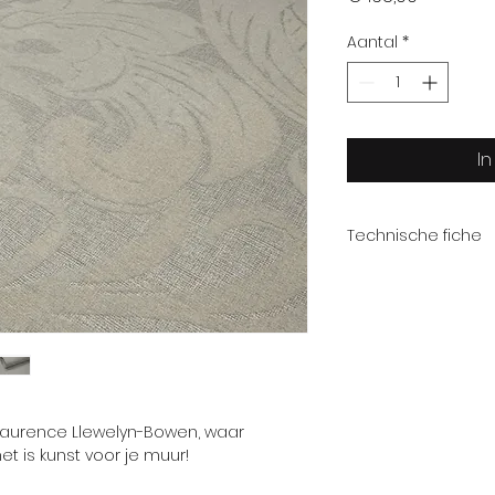
Aantal
*
I
Technische fiche
Afmeting
Patroonhoogte
Collectie
Laurence Llewelyn-Bowen, waar
t is kunst voor je muur!