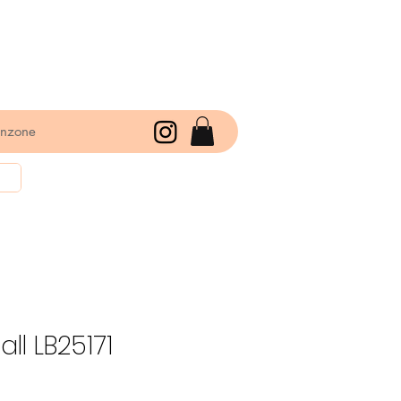
enzone
ll LB25171