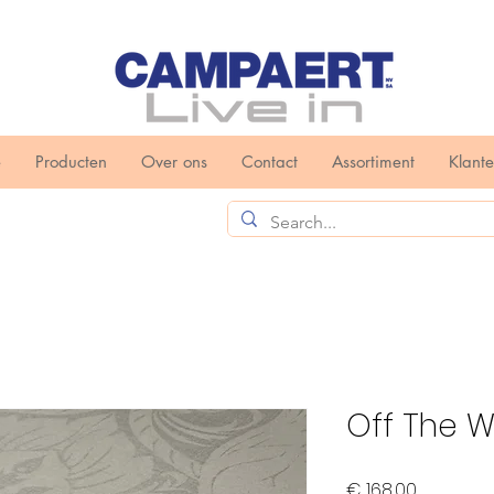
e
Producten
Over ons
Contact
Assortiment
Klant
Off The Wa
Prijs
€ 168,00