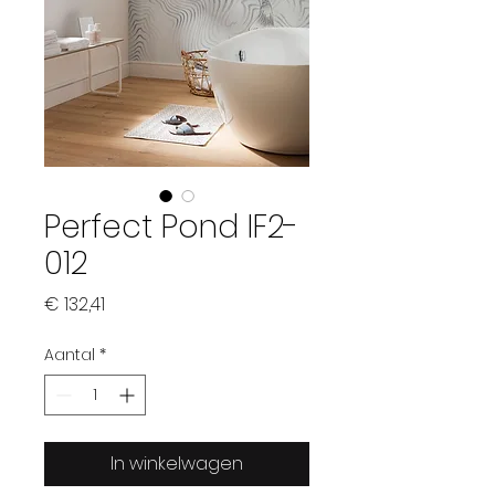
Perfect Pond IF2-
012
Prijs
€ 132,41
Aantal
*
In winkelwagen