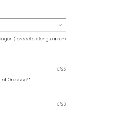
tingen ( breedte x lengte in cm
0/25
r of Outdoor?
*
0/20