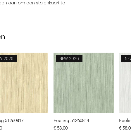
aden aan om een stalenkaart te
en
W 2026
NEW 2026
NE
Snel overzicht
Snel overzicht
ng 51260817
Feeling 51260814
Feeli
Prijs
Prijs
00
€ 58,00
€ 58,