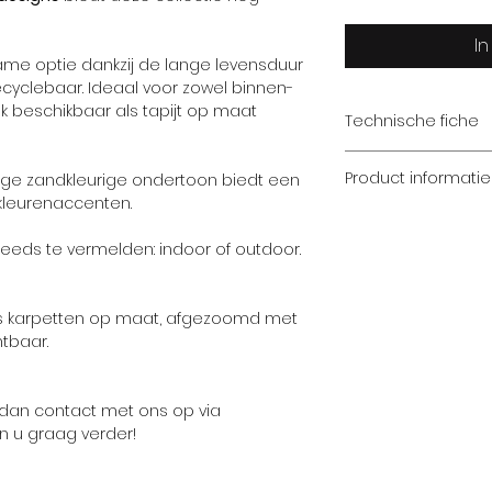
I
zame optie dankzij de lange levensduur
ecyclebaar. Ideaal voor zowel binnen-
k beschikbaar als tapijt op maat
Technische fiche
Structuur
Product informatie
jdige zandkleurige ondertoon biedt een
kleurenaccenten.
Kleurenoverzicht i
Poolsamenstelli
steeds te vermelden: indoor of outdoor.
Totaal gewicht
Poolgewicht
 als karpetten op maat, afgezoomd met
htbaar.
Breedte
 dan contact met ons op via
 u graag verder!