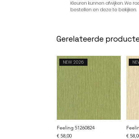
Kleuren kunnen afwijken. We r
bestellen en deze te bekijken.
Gerelateerde product
NEW 2026
NE
Snel overzicht
Feeling 51260824
Feeli
Prijs
Prijs
€ 58,00
€ 58,