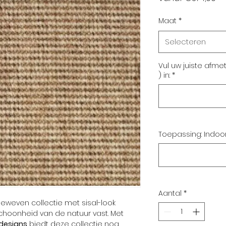
Maat
*
Selecteren
Vul uw juiste afme
) in:
*
Toepassing: Indoo
Aantal
*
eweven collectie met sisal-look
choonheid van de natuur vast. Met
designs
biedt deze collectie nog