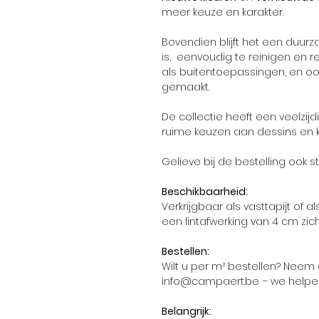
meer keuze en karakter.
Bovendien blijft het een duur
is, eenvoudig te reinigen en r
als buitentoepassingen, en oo
gemaakt.
De collectie heeft een veelzi
ruime keuzen aan dessins en 
Gelieve bij de bestelling ook 
Beschikbaarheid:
Verkrijgbaar als vasttapijt of
een lintafwerking van 4 cm zic
Bestellen:
Wilt u per m² bestellen? Neem
info@campaert.be – we helpen
Belangrijk: