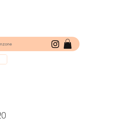
enzone
20
rkoopprijs