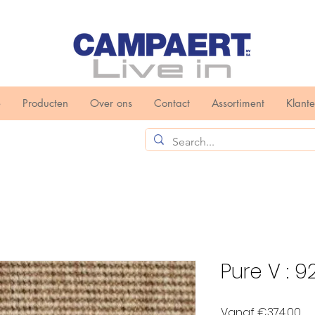
e
Producten
Over ons
Contact
Assortiment
Klant
Pure V : 9
Ve
Vanaf
€374,00