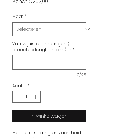
Verkoopprijs
Vanaf
€252,00
Maat
*
Vul uw juiste afmetingen (
breedte x lengte in cm ) in:
*
0/25
Aantal
*
In winkelwagen
Met de uitstraling en zachtheid