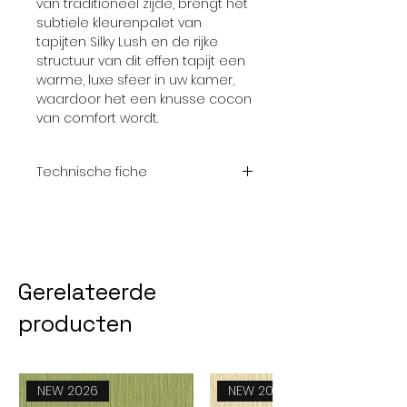
van traditioneel zijde, brengt het
subtiele kleurenpalet van
tapijten Silky Lush en de rijke
structuur van dit effen tapijt een
warme, luxe sfeer in uw kamer,
waardoor het een knusse cocon
van comfort wordt.
Technische fiche
Totaal
+- 2400 gr/m²
gewicht
Pool
+- 1540 gr/m²
Gerelateerde
gewicht
producten
Totale
+- 12,5 mm
Hoogte
Kwaliteit
100% Micro
NEW 2026
NEW 2026
Polyester/ Solution