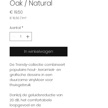
Oak / Natural
Prijs
€ 19,50
€ 19,50
/
1m²
€ 19,50
per
Aantal
*
1
Vierkante
meter
In winkelwagen
De Trendy-collectie combineert
populaire hout-, keramiek- en
grafische dessins in een
duurzame vinylvloer voor
thuisgebruik.
Dankzij de geluidsreductie van
20 dB, het comfortabele
loopgevoel en de