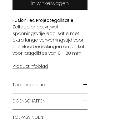
In winkelwagen
FusionTec Projectegalisatie
Zelfvloeiende, vrijwel
spanningsvrije egalisatie met
extra lange verwerkingstijd voor
alle vloerbedekkingen en parket
voor laagdiktes van 0 – 20 mm
Productinfoblad
Technische fiche
Verpakkingsgrootte
20 kg
EIGENSCHAPPEN
goede vloei
Houdbaarheid
min. 9
TOEPASSINGEN
zeer lange verwerkingstijd,
maanden
speciaal voor het
Egaliseren en uitvlakken van
verpompen bij hogere
Kleur
grijs
ondergronden en onstabiele
verwerkingstemperaturen