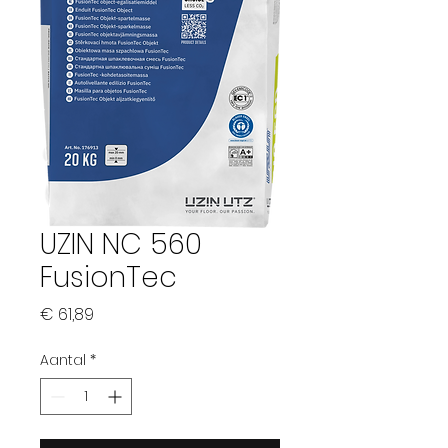
UZIN NC 560
FusionTec
Prijs
€ 61,89
Aantal
*