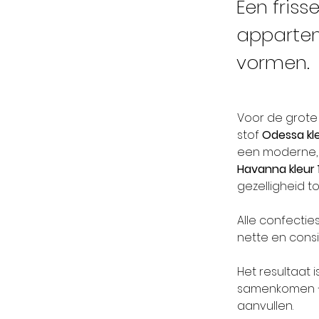
Een friss
appartem
vormen.
Voor de grote
stof 
Odessa kl
een moderne, l
Havanna kleur 
gezelligheid 
Alle confecti
nette en consi
Het resultaat 
samenkomen – 
aanvullen.