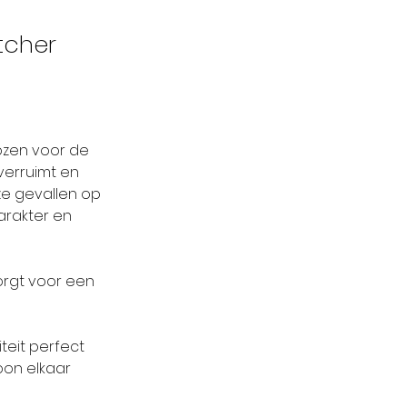
tcher
ozen voor de 
verruimt en 
ze gevallen op 
arakter en 
orgt voor een 
teit perfect 
on elkaar 