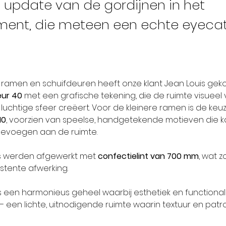
e update van de gordijnen in het
ent, die meteen een echte eyeca
 ramen en schuifdeuren heeft onze klant Jean Louis gek
eur 40
 met een grafische tekening, die de ruimte visueel 
uchtige sfeer creëert. Voor de kleinere ramen is de keu
10
, voorzien van speelse, handgetekende motieven die k
toevoegen aan de ruimte.
es werden afgewerkt met 
confectielint van 700 mm
, wat z
stente afwerking.
is een harmonieus geheel waarbij esthetiek en functionali
een lichte, uitnodigende ruimte waarin textuur en patro