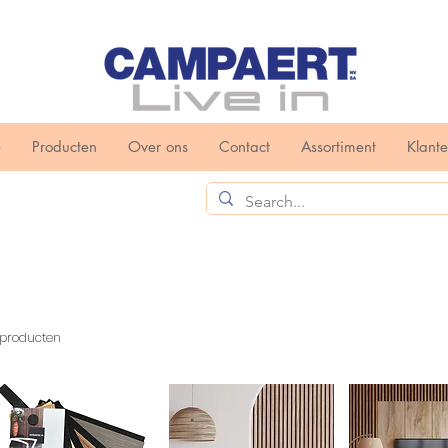
e
Producten
Over ons
Contact
Assortiment
Klant
 producten