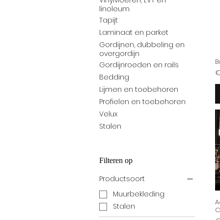
Vinylvloeren, LVT en
linoleum
Tapijt
Laminaat en parket
Gordijnen, dubbeling en
overgordijn
B
Gordijnroeden en rails
Pr
€
Bedding
Lijmen en toebehoren
Profielen en toebehoren
Velux
Stalen
Filteren op
Productsoort
Muurbekleding
A
Stalen
C