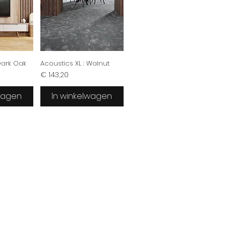
Dark Oak
Acoustics XL : Walnut
Prijs
€ 143,20
lwagen
In winkelwagen