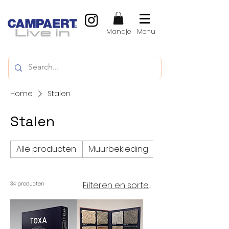
Mandje
Menu
Home
Stalen
Stalen
Alle producten
Muurbekleding
Vinylvloeren, LVT
Filteren en sorteren
34 producten