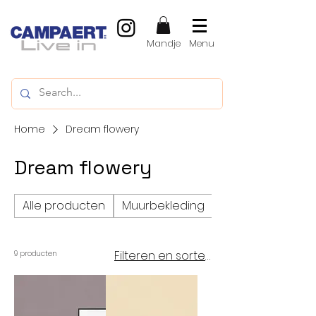
Mandje
Menu
Home
Dream flowery
Dream flowery
Alle producten
Muurbekleding
Vinylvloeren, LVT
Filteren en sorteren
9 producten