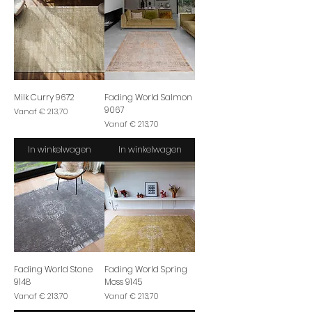
Milk Curry 9672
Fading World Salmon
9067
Verkoopprijs
Vanaf
€ 213,70
Verkoopprijs
Vanaf
€ 213,70
In winkelwagen
In winkelwagen
Fading World Stone
Fading World Spring
9148
Moss 9145
Verkoopprijs
Verkoopprijs
Vanaf
€ 213,70
Vanaf
€ 213,70