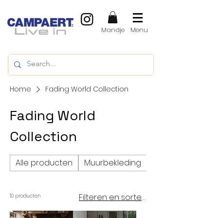
Mandje
Menu
Home
Fading World Collection
Fading World
Collection
Alle producten
Muurbekleding
Vinylvloeren, LVT
Filteren en sorteren
10 producten