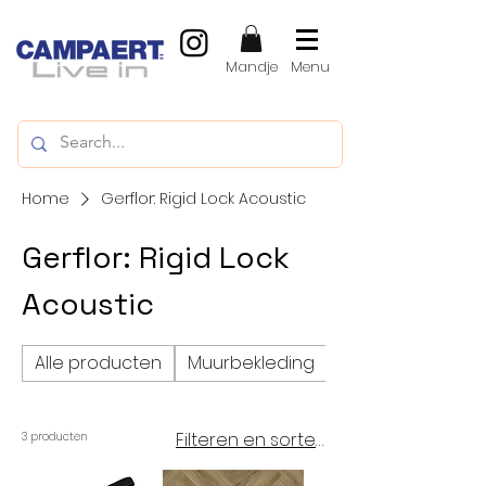
Mandje
Menu
Home
Gerflor: Rigid Lock Acoustic
Gerflor: Rigid Lock
Acoustic
Alle producten
Muurbekleding
Vinylvloeren, LVT
Filteren en sorteren
3 producten