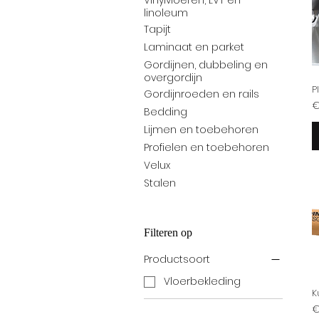
Vinylvloeren, LVT en
linoleum
Tapijt
Laminaat en parket
Gordijnen, dubbeling en
overgordijn
P
Gordijnroeden en rails
Pr
€
Bedding
Lijmen en toebehoren
Profielen en toebehoren
Velux
Stalen
Filteren op
Productsoort
Vloerbekleding
K
Pr
€