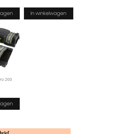
lwagen
In winkelwagen
ro 200
lwagen
brief