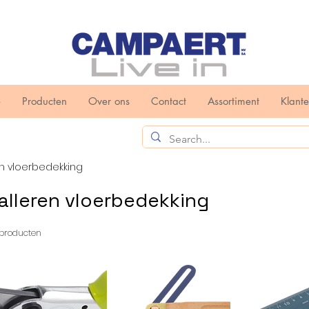
e
Producten
Over ons
Contact
Assortiment
Klant
n vloerbedekking
alleren vloerbedekking
1 producten