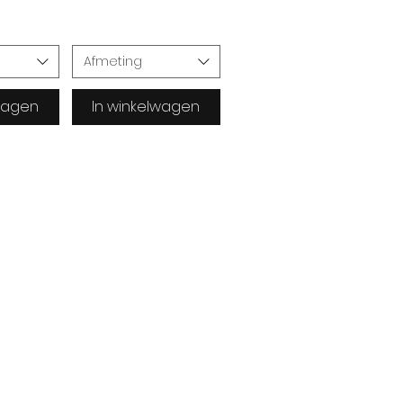
Afmeting
lwagen
In winkelwagen