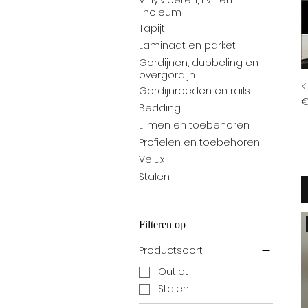
Vinylvloeren, LVT en
linoleum
Tapijt
Laminaat en parket
Gordijnen, dubbeling en
overgordijn
K
Gordijnroeden en rails
Pr
€
Bedding
Lijmen en toebehoren
Profielen en toebehoren
Velux
Stalen
Filteren op
Productsoort
Outlet
Stalen