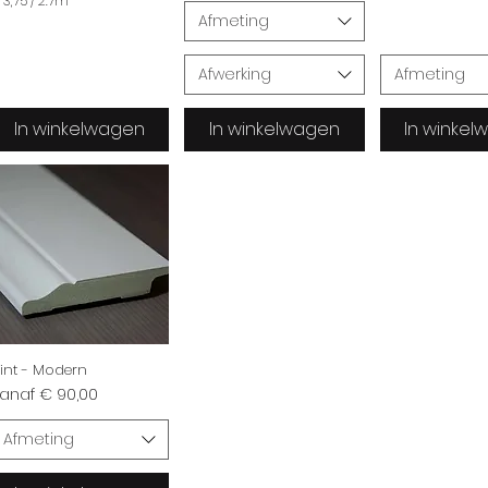
 3,75
/
2.7m
€
Afmeting
Afwerking
Afmeting
In winkelwagen
In winkelwagen
In winke
M
lint - Modern
erkoopprijs
anaf
€ 90,00
Afmeting