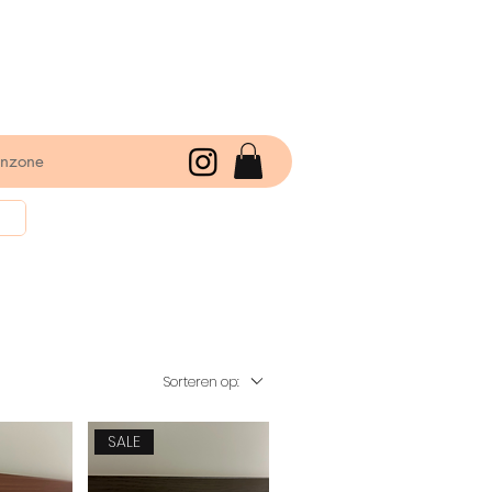
enzone
Sorteren op:
SALE