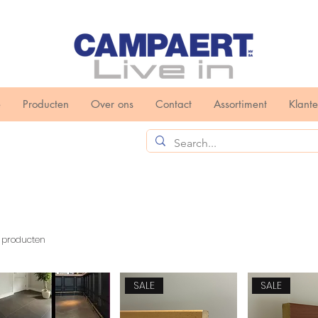
e
Producten
Over ons
Contact
Assortiment
Klant
3 producten
SALE
SALE