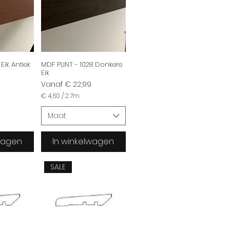
 Eik Antiek
MDF PLINT - 1028 Donkere
Eik
Verkoopprijs
Vanaf
€ 22,99
€ 4,60
/
2.7m
€
Maat
4
,
6
lwagen
In winkelwagen
0
p
e
SALE
r
2
.
7
M
e
t
e