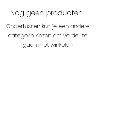
Nog geen producten...
Ondertussen kun je een andere
categorie kiezen om verder te
gaan met winkelen.
Inschrijven voor onze nieuwsbrief
Producten
Inschrijven
Over ons
Contacteer ons
Privacybeleid
Verkoopsvoorwaarden
Plan uw bezoek