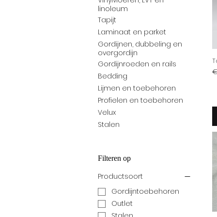
Vinylvloeren, LVT en
linoleum
Tapijt
Laminaat en parket
Gordijnen, dubbeling en
overgordijn
T
Gordijnroeden en rails
N
€
Bedding
Lijmen en toebehoren
Profielen en toebehoren
Velux
Stalen
Filteren op
Productsoort
Gordijntoebehoren
Outlet
Stalen