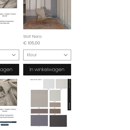
Stof: Nara
Prijs
€ 105,00
Kleur
lwagen
In winkelwagen