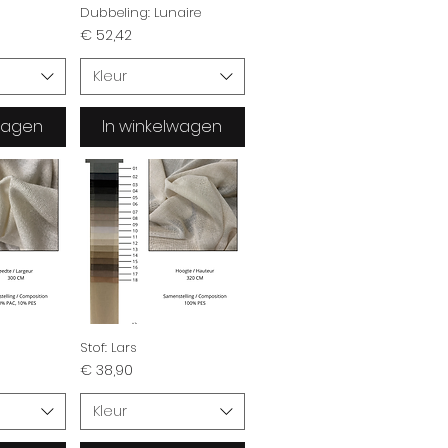
Dubbeling: Lunaire
Prijs
€ 52,42
Kleur
lwagen
In winkelwagen
Stof: Lars
Prijs
€ 38,90
Kleur