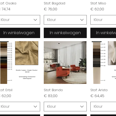
tof: Osaka
Stof: Bagdad
Stof: Miso
ijs
Prijs
Prijs
 74,74
€ 76,00
€ 62,00
Kleur
Kleur
Kleur
In winkelwagen
In winkelwagen
In winke
tof: Erbil
Stof: Bando
Stof: Aristo
ijs
Prijs
Prijs
 62,00
€ 83,00
€ 64,45
Kleur
Kleur
Kleur