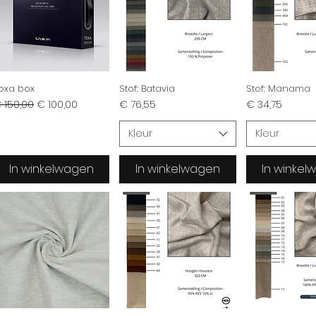
oxa box
Stof: Batavia
Stof: Manama
ormale prijs
Verkoopprijs
Prijs
Prijs
 150,00
€ 100,00
€ 76,55
€ 34,75
Kleur
Kleur
In winkelwagen
In winkelwagen
In winke