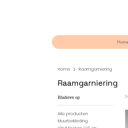
Hom
Home
Raamgarniering
Raamgarniering
2
Bladeren op
Alle producten
Muurbekleding