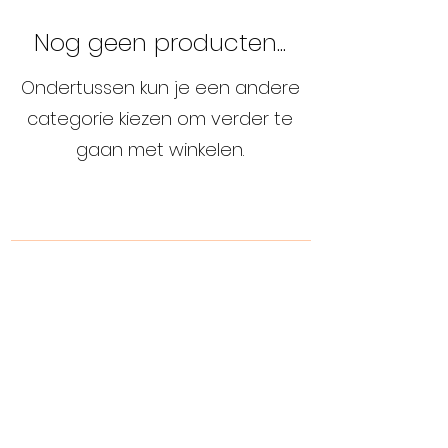
Nog geen producten...
Ondertussen kun je een andere
categorie kiezen om verder te
gaan met winkelen.
Inschrijven voor onze nieuwsbrief
Producten
Inschrijven
Over ons
Contacteer ons
Privacybeleid
Verkoopsvoorwaarden
Plan uw bezoek