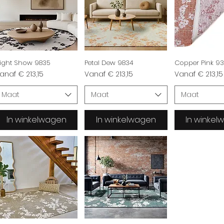
ight Show 9835
Petal Dew 9834
Copper Pink 93
erkoopprijs
Verkoopprijs
Verkoopprijs
anaf
€ 213,15
Vanaf
€ 213,15
Vanaf
€ 213,15
Maat
Maat
Maat
In winkelwagen
In winkelwagen
In winke