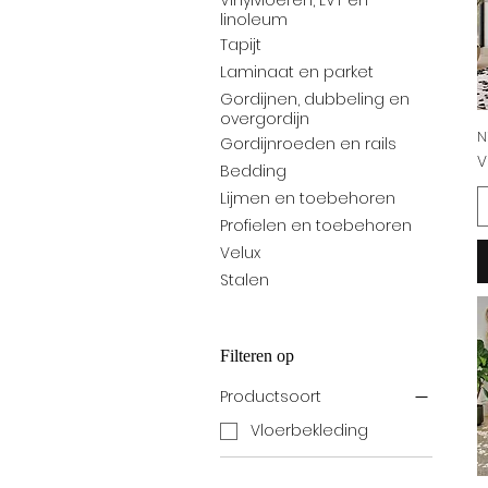
Vinylvloeren, LVT en
linoleum
Tapijt
Laminaat en parket
Gordijnen, dubbeling en
overgordijn
N
Gordijnroeden en rails
V
V
Bedding
Lijmen en toebehoren
Profielen en toebehoren
Velux
Stalen
Filteren op
Productsoort
Vloerbekleding