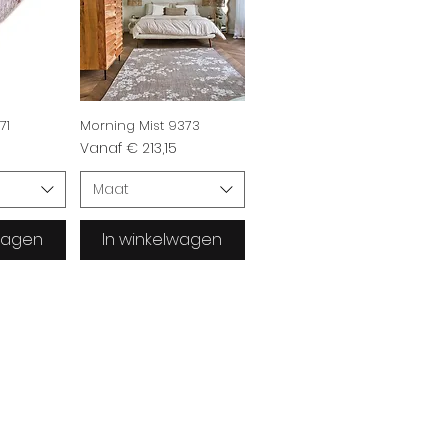
71
Morning Mist 9373
Verkoopprijs
Vanaf
€ 213,15
Maat
lwagen
In winkelwagen