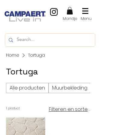
Mandje
Menu
Home
Tortuga
Tortuga
Alle producten
Muurbekleding
Vinylvloeren, LVT
Filteren en sorteren
1 product