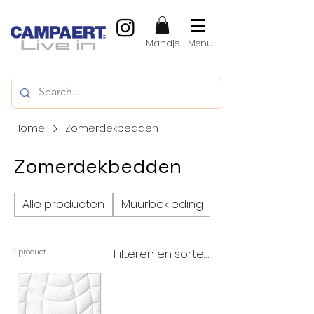
Mandje
Menu
Home
Zomerdekbedden
Zomerdekbedden
Alle producten
Muurbekleding
Vinylvloeren, LVT
Filteren en sorteren
1 product