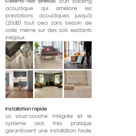
Décoration de fenêtre
Celle-ci est prévue d’un backing 
acoustique qui améliore les 
prestations acoustiques jusqu’à 
(20dB) tout ceci sans besoin de 
colle, même sur des sols existants 
inégaux.
Installation rapide
La sous-couche intégrée et le 
système click très pratique 
garantissent une installation facile. 