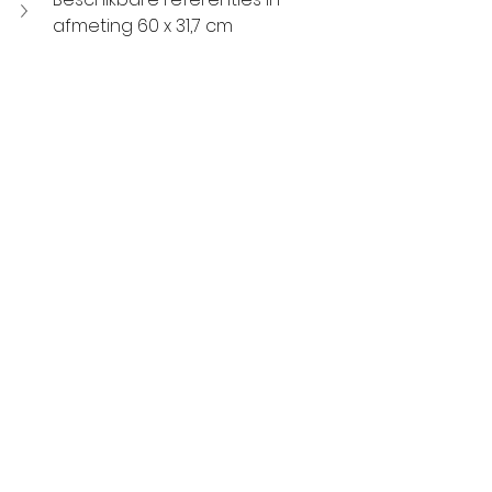
afmeting 60 x 31,7 cm
Revêtement de sol
Voir tout
Posts récents