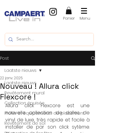
Panier
Menu
Post
Laatste nieuws
22 janv. 2025
Laatste nieuws
Nouveau ! Allura click
Revêtement mural
Flexcore !
Collection épuisée
Allura click Flexcore est une 
nouvelle collection de dalles de 
Profils et équipements de placement
vinyl de luxe, très rapide et facile à 
Revêtement de sol
installer de par son click sytème. 