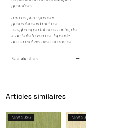
gecreëerd.
Luxe en pure glamour
gecombineerd met het
terugbrengen tot de essentie, dat
is de belofte van het Japandi-
dessin met zijn exotisch motief.
Specificaties
Afmetingrol:
10,05 x 53 cm
Patroon:
64/32 cm
Articles similaires
kleur:
Beige, créme,
glans
NEW 2026
NEW 2026