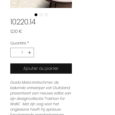
10220.14
Prix
12,10 €
Quantité
*
Ajouter au panier
Guido Maria Kretschmer, de
bekende ontwerper van Duitsland,
presenteert een nieuwe editie van
zijn designcollectie "Fashion for
Walls”. Met zijn oog voor het
ongewone heeft hij opnieuw
fascinerende wandontwerpen