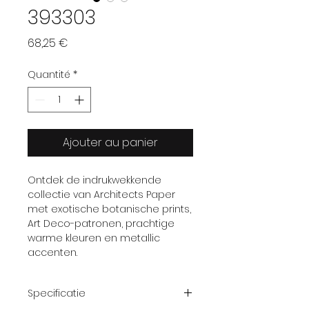
393303
Prix
68,25 €
Quantité
*
Ajouter au panier
Ontdek de indrukwekkende
collectie van Architects Paper
met exotische botanische prints,
Art Deco-patronen, prachtige
warme kleuren en metallic
accenten.
Specificatie