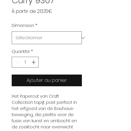
Curry 9367
Prix promotionnel
À partir de
213,15€
Dimension
*
Quantité
*
Ajouter au panier
Het Papercut van Craft
Collection tapijt past perfect in
het erfgoed van de Bauhaus-
beweging, die pleitte voor de
fusie van kunst en ambacht en
de zoektocht naar evenwicht