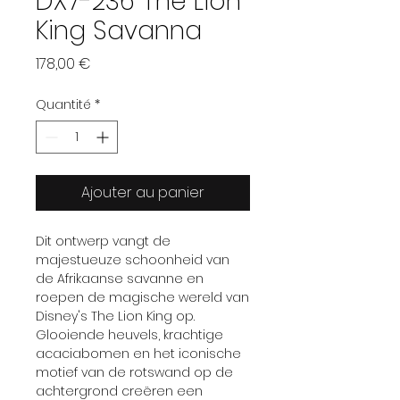
DX7-236 The Lion
King Savanna
Prix
178,00 €
Quantité
*
Ajouter au panier
Dit ontwerp vangt de
majestueuze schoonheid van
de Afrikaanse savanne en
roepen de magische wereld van
Disney's The Lion King op.
Glooiende heuvels, krachtige
acaciabomen en het iconische
motief van de rotswand op de
achtergrond creëren een