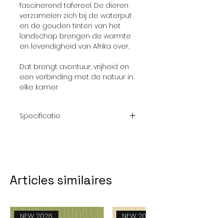
fascinerend tafereel. De dieren
verzamelen zich bij de waterput
en de gouden tinten van het
landschap brengen de warmte
en levendigheid van Afrika over.
Dat brengt avontuur, vrijheid en
een verbinding met de natuur in
elke kamer.
Specificatie
Afmeting
350 x 250
Aantal
7 banen
Articles similaires
Collectie
Disney Ed. 5
NEW 2026
NEW 2026