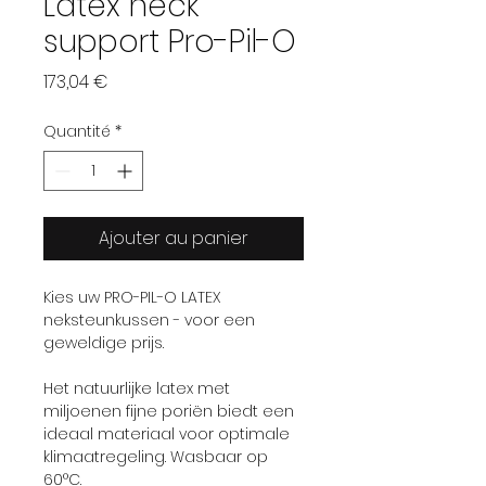
Latex neck
support Pro-Pil-O
Prix
173,04 €
Quantité
*
Ajouter au panier
Kies uw PRO-PIL-O LATEX
neksteunkussen - voor een
geweldige prijs.
Het natuurlijke latex met
miljoenen fijne poriën biedt een
ideaal materiaal voor optimale
klimaatregeling. Wasbaar op
60°C.