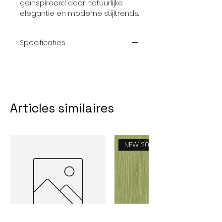
geïnspireerd door natuurlijke
elegantie en moderne stijltrends.
Specificaties
Afmeting
2,70 x 1,59 m ( 3
delen)
Patroon
nvt
Articles similaires
Thema
Bergen in de mist
Collectie
Naomi
NEW 2026